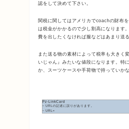
認をして決めて下さい。
関税に関してはアメリカでcoachの財
は税金がかかるので少し割高になります
費を出したくなければ服などはあまり送
また送る物の素材によって税率も大きく
いじゃん』みたいな値段になります。特
か、スーツケースや手荷物で持っていか
Pz-LinkCard
– URLの記述に誤りがあります。
– URL=