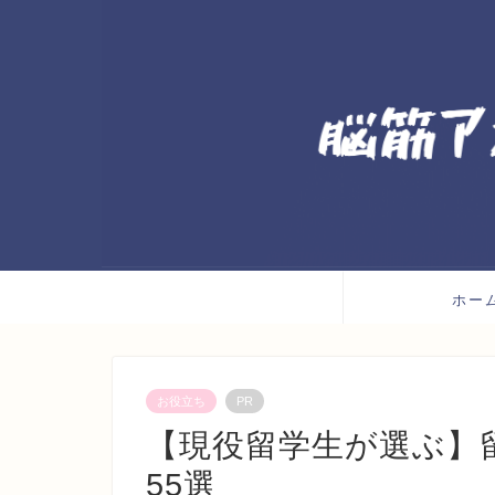
ホー
お役立ち
PR
【現役留学生が選ぶ】
55選