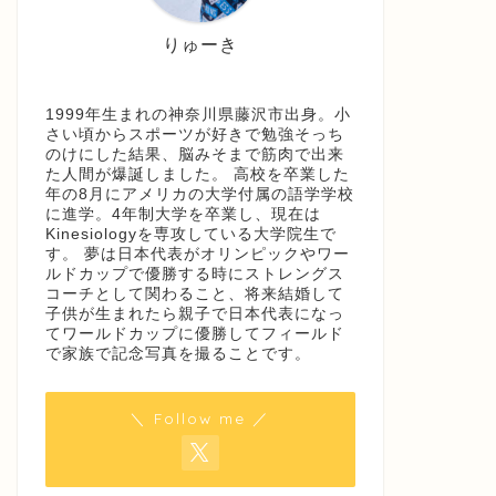
りゅーき
1999年生まれの神奈川県藤沢市出身。小
さい頃からスポーツが好きで勉強そっち
のけにした結果、脳みそまで筋肉で出来
た人間が爆誕しました。 高校を卒業した
年の8月にアメリカの大学付属の語学学校
に進学。4年制大学を卒業し、現在は
Kinesiologyを専攻している大学院生で
す。 夢は日本代表がオリンピックやワー
ルドカップで優勝する時にストレングス
コーチとして関わること、将来結婚して
子供が生まれたら親子で日本代表になっ
てワールドカップに優勝してフィールド
で家族で記念写真を撮ることです。
＼ Follow me ／