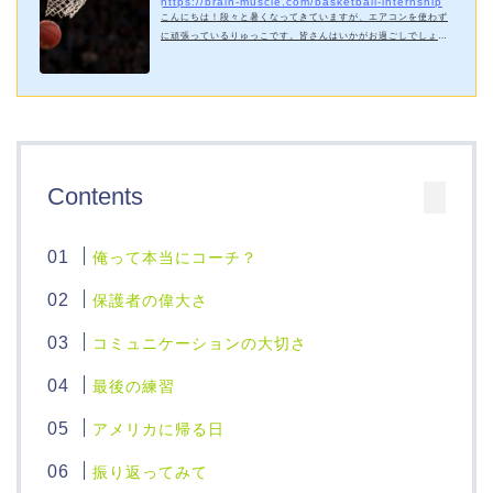
https://brain-muscle.com/basketball-internship
こんにちは！段々と暑くなってきていますが、エアコンを使わず
に頑張っているりゅっこです。皆さんはいかがお過ごしでしょう
か？さて、今日は2週間前ぐらい前から日本でバスケのクラブチー
ムでのインターンをし始めたのでそれについて話そうかなと思い
ます。何でインターンが急に決まったの？時は6月中旬、元々すご
ーく時間がある中でコロナでバイトも出来ないし学期が終わって
から夏の授業が始まるまで時間もあったのでまぁのんびりと過ご
してました。そんなある日Facebookで中学の時の恩師がクラブチ
ームで監督をやっていることを知…
Contents
俺って本当にコーチ？
保護者の偉大さ
コミュニケーションの大切さ
最後の練習
アメリカに帰る日
振り返ってみて