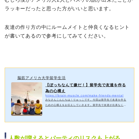
ラッキーだったと思った方がいいと思います。
友達の作り方の中にルームメイトと仲良くなるヒント
が書いてあるので参考にしてみてください。
脳筋アメリカ大学留学生活
【ぼっちなんて嫌だ！】留学先で友達を作る
為の心構え
https://brain-muscle.com/make-friends-mental
みなさんこんにちは！りゅっこです。今回は留学先で友達を作る
ための心構えをお伝えしていきます。留学先で友達が出来なくて
悩んだり、留学前に『友達ができるかな？不安だな』って人は多
くいるので僕が実際に友達を作るときに心がけたことをお伝えし
ます。この記事は前回投稿した記事の続きとなっているのでよか
ったらこっちも読んでみてくださいね。https://brain-muscle.co
m/make-friends-action/英語を話すことを恐れず自身を持つ特に
人数が増えるとパーティのリスクも上がる
現地に着いたばかりだと『自分の英語って通じるのかな？』とか