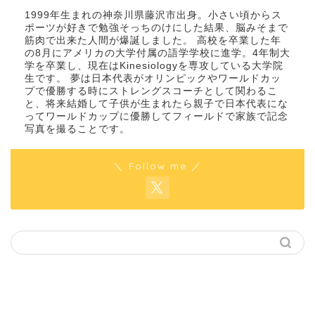
1999年生まれの神奈川県藤沢市出身。小さい頃からス
ポーツが好きで勉強そっちのけにした結果、脳みそまで
筋肉で出来た人間が爆誕しました。 高校を卒業した年
の8月にアメリカの大学付属の語学学校に進学。4年制大
学を卒業し、現在はKinesiologyを専攻している大学院
生です。 夢は日本代表がオリンピックやワールドカッ
プで優勝する時にストレングスコーチとして関わるこ
と、将来結婚して子供が生まれたら親子で日本代表にな
ってワールドカップに優勝してフィールドで家族で記念
写真を撮ることです。
＼ Follow me ／