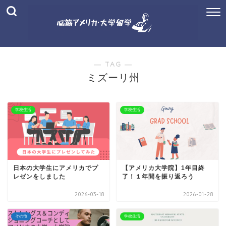
― TAG ―
ミズーリ州
学校生活
学校生活
日本の大学生にアメリカでプ
【アメリカ大学院】1年目終
レゼンをしました
了！１年間を振り返ろう
2026-03-18
2026-01-28
その他
学校生活