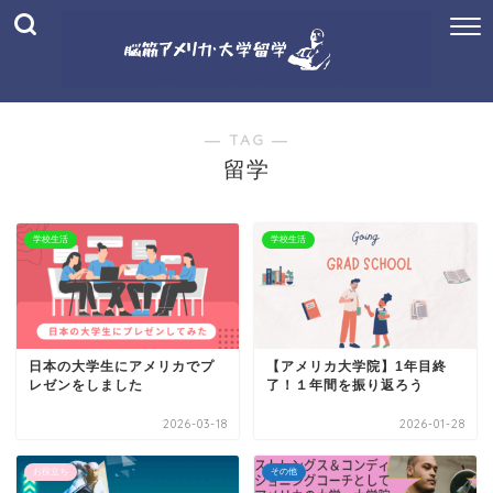
― TAG ―
留学
学校生活
学校生活
日本の大学生にアメリカでプ
【アメリカ大学院】1年目終
レゼンをしました
了！１年間を振り返ろう
2026-03-18
2026-01-28
お役立ち
その他