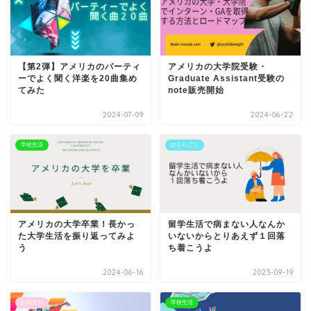
【第2弾】アメリカのパーティ
アメリカの大学院受験・
ーでよく聞く洋楽を20曲集め
Graduate Assistant受験の
てみた
note販売開始
2024-07-09
2024-06-22
学校生活
ひとりごと
アメリカの大学卒業！長かっ
留学生活で病まない人なんか
た大学生活を振り返ってみよ
いないからとりあえず１回落
う
ち着こうよ
2024-06-16
2023-09-19
お役立ち
学校生活